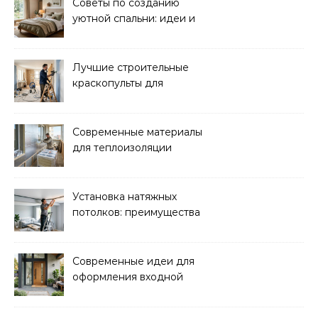
Советы по созданию
уютной спальни: идеи и
рекомендации
Лучшие строительные
краскопульты для
быстрого и
качественного
окрашивания
Современные материалы
для теплоизоляции
лоджий и балконов
Установка натяжных
потолков: преимущества
и нюансы монтажа
Современные идеи для
оформления входной
зоны дома: стиль и
функциональность