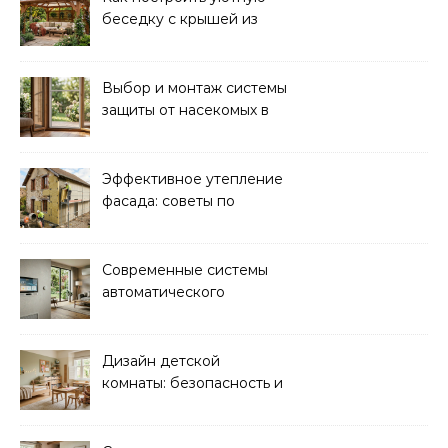
беседку с крышей из
поликарбоната своими
руками
Выбор и монтаж системы
защиты от насекомых в
доме: советы экспертов
Эффективное утепление
фасада: советы по
ремонту и
теплоизоляции дома
Современные системы
автоматического
управления климатом в
доме
Дизайн детской
комнаты: безопасность и
функциональность для
комфорта ребенка