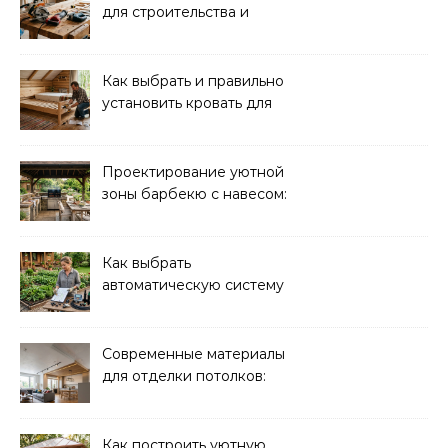
для строительства и
ремонта: обзор моделей
Как выбрать и правильно
установить кровать для
дачи: советы и
рекомендации
Проектирование уютной
зоны барбекю с навесом:
идеи и советы
Как выбрать
автоматическую систему
полива для дачи: советы
и рекомендации
Современные материалы
для отделки потолков:
выбор и преимущества
Как построить уютную