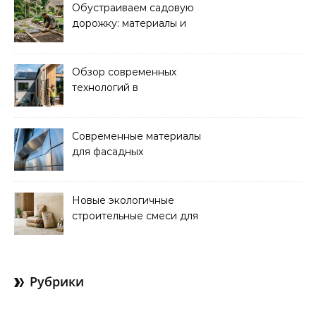
Обустраиваем садовую
дорожку: материалы и
дизайн для уюта и
красоты
Обзор современных
технологий в
строительстве
энергоэффективных
домов
Современные материалы
для фасадных
декоративных
элементов: обзор
новинок
Новые экологичные
строительные смеси для
ремонта и отделки
Рубрики