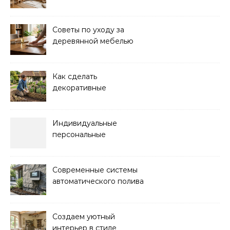
дома: советы и идеи
Советы по уходу за
деревянной мебелью
для долговечности и
красоты
Как сделать
декоративные
ограждения для клумб
своими руками:
пошаговая инструкция
Индивидуальные
персональные
тренировки с опытным
инструктором
Современные системы
автоматического полива
для сада: выбор и
преимущества
Создаем уютный
интерьер в стиле