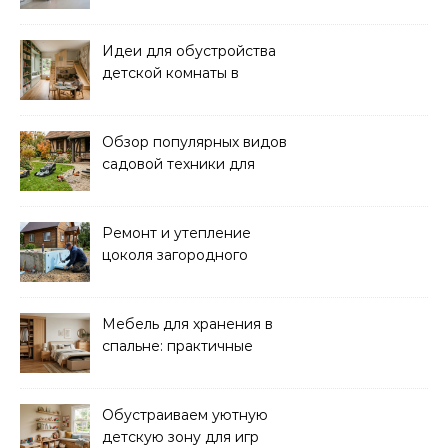
гараже: идеи и советы
Идеи для обустройства
детской комнаты в
частном доме: советы и
вдохновение
Обзор популярных видов
садовой техники для
уборки и ухода
Ремонт и утепление
цоколя загородного
дома: практические
советы
Мебель для хранения в
спальне: практичные
решения для уюта и
порядка
Обустраиваем уютную
детскую зону для игр