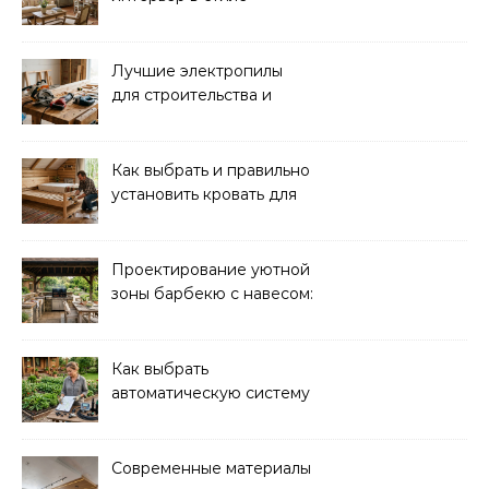
прованс: советы и идеи
Лучшие электропилы
для строительства и
ремонта: обзор моделей
Как выбрать и правильно
установить кровать для
дачи: советы и
рекомендации
Проектирование уютной
зоны барбекю с навесом:
идеи и советы
Как выбрать
автоматическую систему
полива для дачи: советы
и рекомендации
Современные материалы