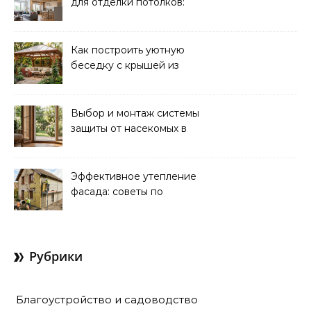
для отделки потолков:
выбор и преимущества
Как построить уютную
беседку с крышей из
поликарбоната своими
руками
Выбор и монтаж системы
защиты от насекомых в
доме: советы экспертов
Эффективное утепление
фасада: советы по
ремонту и
теплоизоляции дома
Рубрики
Благоустройство и садоводство