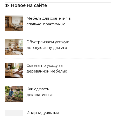
Новое на сайте
Мебель для хранения в
спальне: практичные
решения для уюта и
порядка
Обустраиваем уютную
детскую зону для игр
дома: советы и идеи
Советы по уходу за
деревянной мебелью
для долговечности и
красоты
Как сделать
декоративные
ограждения для клумб
своими руками:
пошаговая инструкция
Индивидуальные