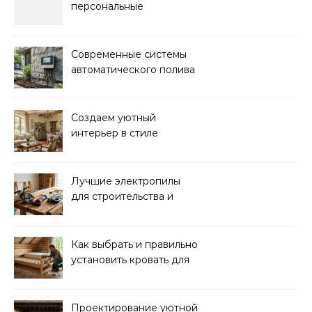
персональные
тренировки с опытным
инструктором
Современные системы
автоматического полива
для сада: выбор и
преимущества
Создаем уютный
интерьер в стиле
прованс: советы и идеи
Лучшие электропилы
для строительства и
ремонта: обзор моделей
Как выбрать и правильно
установить кровать для
дачи: советы и
рекомендации
Проектирование уютной