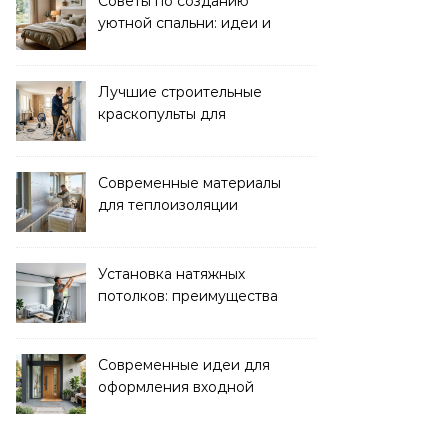
Советы по созданию
уютной спальни: идеи и
рекомендации
Лучшие строительные
краскопульты для
быстрого и
качественного
окрашивания
Современные материалы
для теплоизоляции
лоджий и балконов
Установка натяжных
потолков: преимущества
и нюансы монтажа
Современные идеи для
оформления входной
зоны дома: стиль и
функциональность