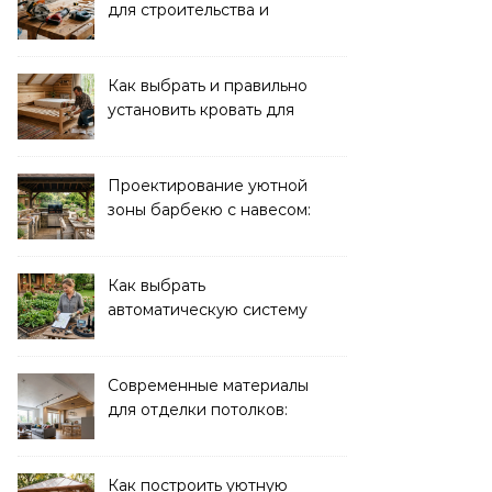
для строительства и
ремонта: обзор моделей
Как выбрать и правильно
установить кровать для
дачи: советы и
рекомендации
Проектирование уютной
зоны барбекю с навесом:
идеи и советы
Как выбрать
автоматическую систему
полива для дачи: советы
и рекомендации
Современные материалы
для отделки потолков:
выбор и преимущества
Как построить уютную