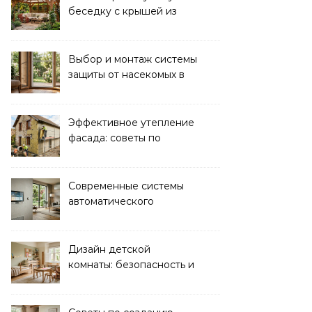
беседку с крышей из
поликарбоната своими
руками
Выбор и монтаж системы
защиты от насекомых в
доме: советы экспертов
Эффективное утепление
фасада: советы по
ремонту и
теплоизоляции дома
Современные системы
автоматического
управления климатом в
доме
Дизайн детской
комнаты: безопасность и
функциональность для
комфорта ребенка