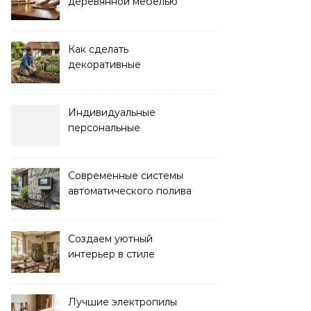
деревянной мебелью
для долговечности и
красоты
Как сделать
декоративные
ограждения для клумб
своими руками:
пошаговая инструкция
Индивидуальные
персональные
тренировки с опытным
инструктором
Современные системы
автоматического полива
для сада: выбор и
преимущества
Создаем уютный
интерьер в стиле
прованс: советы и идеи
Лучшие электропилы