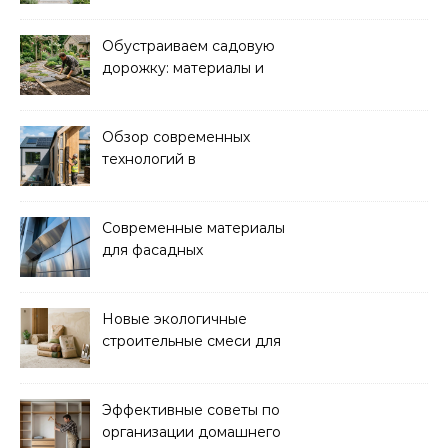
функциональность
Обустраиваем садовую
дорожку: материалы и
дизайн для уюта и
красоты
Обзор современных
технологий в
строительстве
энергоэффективных
домов
Современные материалы
для фасадных
декоративных
элементов: обзор
новинок
Новые экологичные
строительные смеси для
ремонта и отделки
Эффективные советы по
организации домашнего