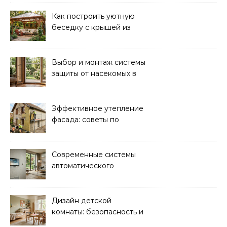
Как построить уютную
беседку с крышей из
поликарбоната своими
руками
Выбор и монтаж системы
защиты от насекомых в
доме: советы экспертов
Эффективное утепление
фасада: советы по
ремонту и
теплоизоляции дома
Современные системы
автоматического
управления климатом в
доме
Дизайн детской
комнаты: безопасность и
функциональность для