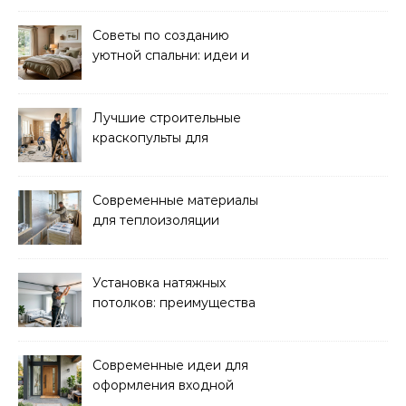
комфорта ребенка
Советы по созданию
уютной спальни: идеи и
рекомендации
Лучшие строительные
краскопульты для
быстрого и
качественного
окрашивания
Современные материалы
для теплоизоляции
лоджий и балконов
Установка натяжных
потолков: преимущества
и нюансы монтажа
Современные идеи для
оформления входной
зоны дома: стиль и