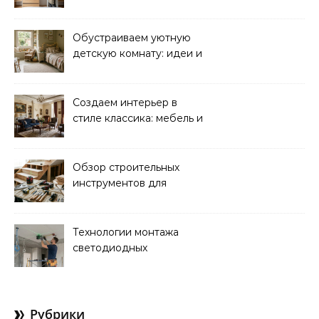
хранения вещей
Обустраиваем уютную
детскую комнату: идеи и
советы
Создаем интерьер в
стиле классика: мебель и
декор для уютного дома
Обзор строительных
инструментов для
монтажа лестниц:
необходимые
устройства и советы
Технологии монтажа
светодиодных
светильников в доме:
советы и рекомендации
Рубрики