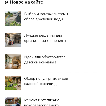
Новое на сайте
Выбор и монтаж системы
сбора дождевой воды
для полива: советы и
рекомендации
Лучшие решения для
организации хранения в
гараже: идеи и советы
Идеи для обустройства
детской комнаты в
частном доме: советы и
вдохновение
Обзор популярных видов
садовой техники для
уборки и ухода
Ремонт и утепление
цоколя загородного