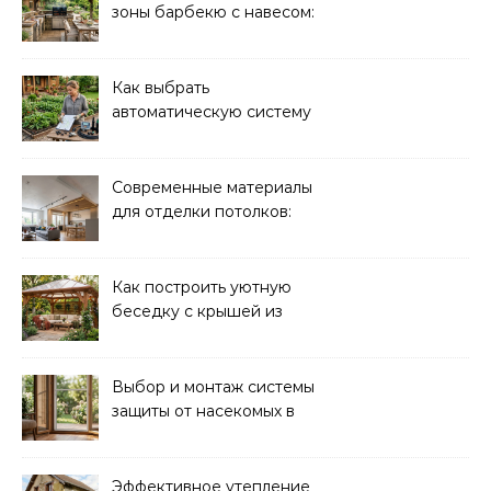
зоны барбекю с навесом:
идеи и советы
Как выбрать
автоматическую систему
полива для дачи: советы
и рекомендации
Современные материалы
для отделки потолков:
выбор и преимущества
Как построить уютную
беседку с крышей из
поликарбоната своими
руками
Выбор и монтаж системы
защиты от насекомых в
доме: советы экспертов
Эффективное утепление