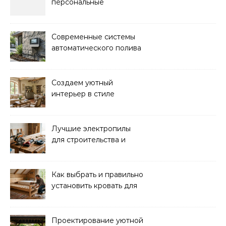
персональные
тренировки с опытным
инструктором
Современные системы
автоматического полива
для сада: выбор и
преимущества
Создаем уютный
интерьер в стиле
прованс: советы и идеи
Лучшие электропилы
для строительства и
ремонта: обзор моделей
Как выбрать и правильно
установить кровать для
дачи: советы и
рекомендации
Проектирование уютной