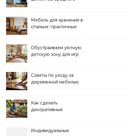
дома: практические
советы
Мебель для хранения в
спальне: практичные
решения для уюта и
порядка
Обустраиваем уютную
детскую зону для игр
дома: советы и идеи
Советы по уходу за
деревянной мебелью
для долговечности и
красоты
Как сделать
декоративные
ограждения для клумб
своими руками:
пошаговая инструкция
Индивидуальные