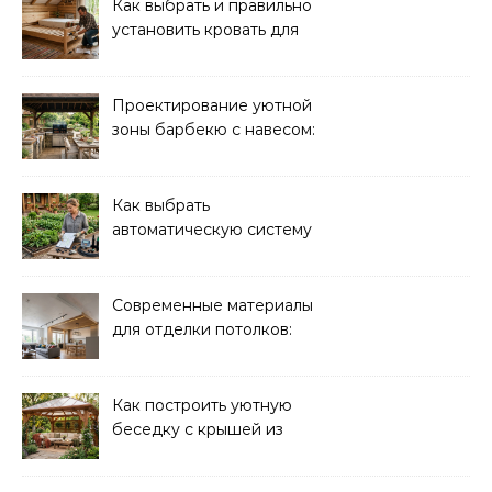
Как выбрать и правильно
установить кровать для
дачи: советы и
рекомендации
Проектирование уютной
зоны барбекю с навесом:
идеи и советы
Как выбрать
автоматическую систему
полива для дачи: советы
и рекомендации
Современные материалы
для отделки потолков:
выбор и преимущества
Как построить уютную
беседку с крышей из
поликарбоната своими
руками