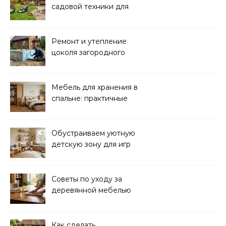
садовой техники для
уборки и ухода
Ремонт и утепление
цоколя загородного
дома: практические
советы
Мебель для хранения в
спальне: практичные
решения для уюта и
порядка
Обустраиваем уютную
детскую зону для игр
дома: советы и идеи
Советы по уходу за
деревянной мебелью
для долговечности и
красоты
Как сделать