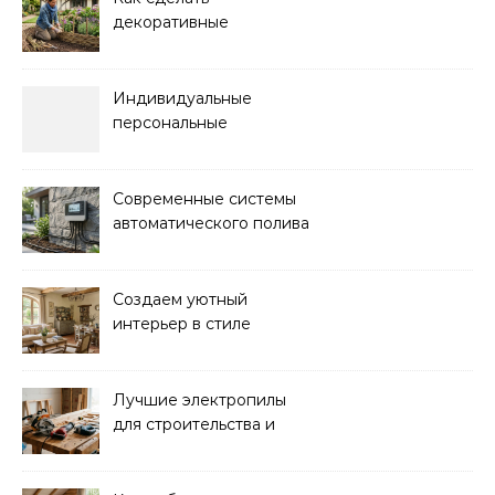
декоративные
ограждения для клумб
своими руками:
пошаговая инструкция
Индивидуальные
персональные
тренировки с опытным
инструктором
Современные системы
автоматического полива
для сада: выбор и
преимущества
Создаем уютный
интерьер в стиле
прованс: советы и идеи
Лучшие электропилы
для строительства и
ремонта: обзор моделей