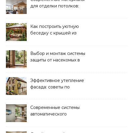
для отделки потолков:
выбор и преимущества
Как построить уютную
беседку с крышей из
поликарбоната своими
руками
Выбор и монтаж системы
защиты от насекомых в
доме: советы экспертов
Эффективное утепление
фасада: советы по
ремонту и
теплоизоляции дома
Современные системы
автоматического
управления климатом в
доме