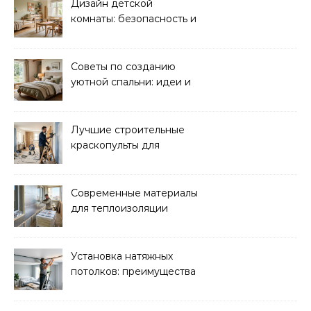
Дизайн детской
комнаты: безопасность и
функциональность для
комфорта ребенка
Советы по созданию
уютной спальни: идеи и
рекомендации
Лучшие строительные
краскопульты для
быстрого и
качественного
окрашивания
Современные материалы
для теплоизоляции
лоджий и балконов
Установка натяжных
потолков: преимущества
и нюансы монтажа