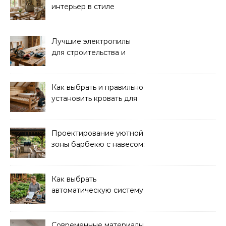
интерьер в стиле
прованс: советы и идеи
Лучшие электропилы
для строительства и
ремонта: обзор моделей
Как выбрать и правильно
установить кровать для
дачи: советы и
рекомендации
Проектирование уютной
зоны барбекю с навесом:
идеи и советы
Как выбрать
автоматическую систему
полива для дачи: советы
и рекомендации
Современные материалы