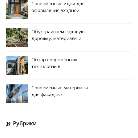
Современные идеи для
оформления входной
зоны дома: стиль и
функциональность
Обустраиваем садовую
дорожку: материалы и
дизайн для уюта и
красоты
Обзор современных
технологий в
строительстве
энергоэффективных
домов
Современные материалы
для фасадных
декоративных
элементов: обзор
новинок
Рубрики