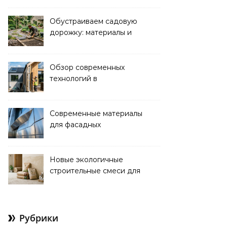
функциональность
Обустраиваем садовую
дорожку: материалы и
дизайн для уюта и
красоты
Обзор современных
технологий в
строительстве
энергоэффективных
домов
Современные материалы
для фасадных
декоративных
элементов: обзор
новинок
Новые экологичные
строительные смеси для
ремонта и отделки
Рубрики