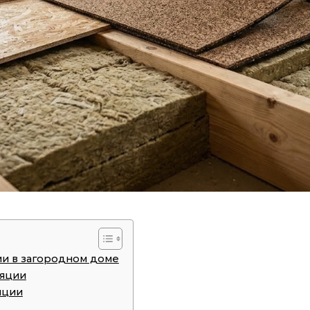
и в загородном доме
ляции
яции