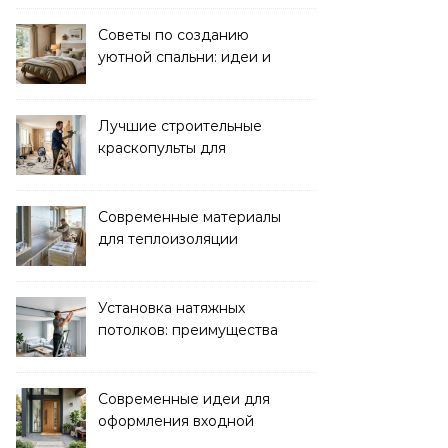
комфорта ребенка
Советы по созданию
уютной спальни: идеи и
рекомендации
Лучшие строительные
краскопульты для
быстрого и
качественного
окрашивания
Современные материалы
для теплоизоляции
лоджий и балконов
Установка натяжных
потолков: преимущества
и нюансы монтажа
Современные идеи для
оформления входной
зоны дома: стиль и