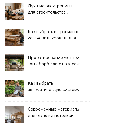
Лучшие электропилы
для строительства и
ремонта: обзор моделей
Как выбрать и правильно
установить кровать для
дачи: советы и
рекомендации
Проектирование уютной
зоны барбекю с навесом:
идеи и советы
Как выбрать
автоматическую систему
полива для дачи: советы
и рекомендации
Современные материалы
для отделки потолков:
выбор и преимущества