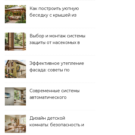
Как построить уютную
беседку с крышей из
поликарбоната своими
руками
Выбор и монтаж системы
защиты от насекомых в
доме: советы экспертов
Эффективное утепление
фасада: советы по
ремонту и
теплоизоляции дома
Современные системы
автоматического
управления климатом в
доме
Дизайн детской
комнаты: безопасность и
функциональность для