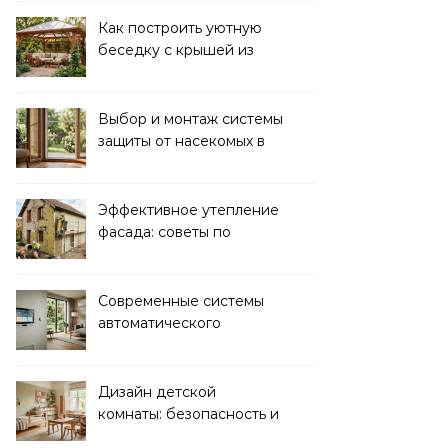
Как построить уютную
беседку с крышей из
поликарбоната своими
руками
Выбор и монтаж системы
защиты от насекомых в
доме: советы экспертов
Эффективное утепление
фасада: советы по
ремонту и
теплоизоляции дома
Современные системы
автоматического
управления климатом в
доме
Дизайн детской
комнаты: безопасность и
функциональность для