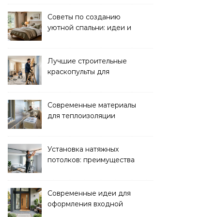
комфорта ребенка
Советы по созданию
уютной спальни: идеи и
рекомендации
Лучшие строительные
краскопульты для
быстрого и
качественного
окрашивания
Современные материалы
для теплоизоляции
лоджий и балконов
Установка натяжных
потолков: преимущества
и нюансы монтажа
Современные идеи для
оформления входной
зоны дома: стиль и