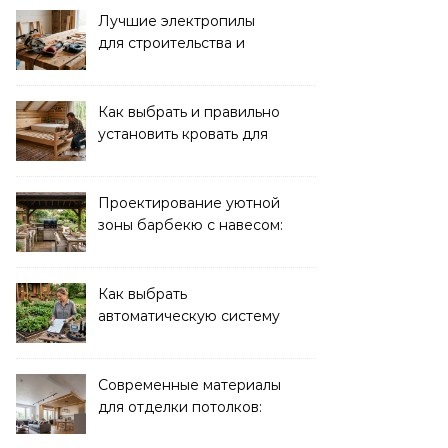
Лучшие электропилы
для строительства и
ремонта: обзор моделей
Как выбрать и правильно
установить кровать для
дачи: советы и
рекомендации
Проектирование уютной
зоны барбекю с навесом:
идеи и советы
Как выбрать
автоматическую систему
полива для дачи: советы
и рекомендации
Современные материалы
для отделки потолков:
выбор и преимущества