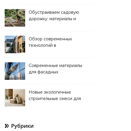
функциональность
Обустраиваем садовую
дорожку: материалы и
дизайн для уюта и
красоты
Обзор современных
технологий в
строительстве
энергоэффективных
домов
Современные материалы
для фасадных
декоративных
элементов: обзор
новинок
Новые экологичные
строительные смеси для
ремонта и отделки
Рубрики