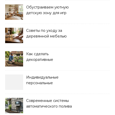
порядка
Обустраиваем уютную
детскую зону для игр
дома: советы и идеи
Советы по уходу за
деревянной мебелью
для долговечности и
красоты
Как сделать
декоративные
ограждения для клумб
своими руками:
пошаговая инструкция
Индивидуальные
персональные
тренировки с опытным
инструктором
Современные системы
автоматического полива
для сада: выбор и