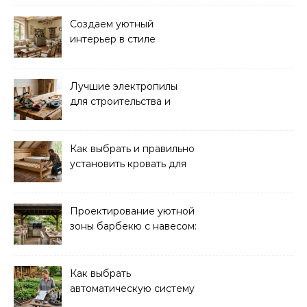
преимущества
Создаем уютный
интерьер в стиле
прованс: советы и идеи
Лучшие электропилы
для строительства и
ремонта: обзор моделей
Как выбрать и правильно
установить кровать для
дачи: советы и
рекомендации
Проектирование уютной
зоны барбекю с навесом:
идеи и советы
Как выбрать
автоматическую систему
полива для дачи: советы