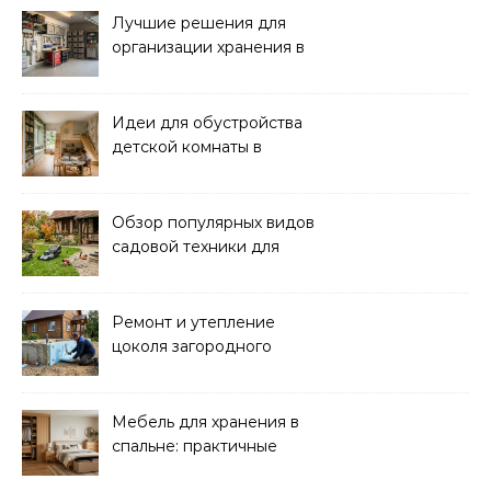
Лучшие решения для
организации хранения в
гараже: идеи и советы
Идеи для обустройства
детской комнаты в
частном доме: советы и
вдохновение
Обзор популярных видов
садовой техники для
уборки и ухода
Ремонт и утепление
цоколя загородного
дома: практические
советы
Мебель для хранения в
спальне: практичные
решения для уюта и