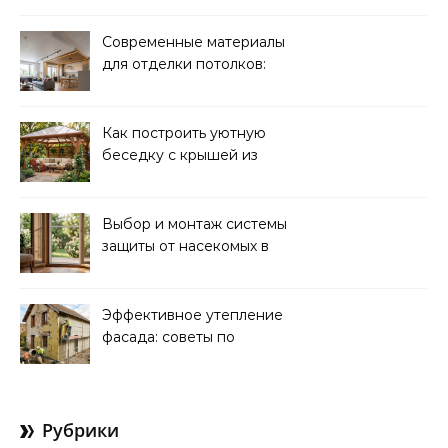
и рекомендации
Современные материалы
для отделки потолков:
выбор и преимущества
Как построить уютную
беседку с крышей из
поликарбоната своими
руками
Выбор и монтаж системы
защиты от насекомых в
доме: советы экспертов
Эффективное утепление
фасада: советы по
ремонту и
теплоизоляции дома
Рубрики