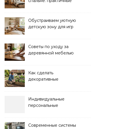
спальне: практичные
решения для уюта и
порядка
Обустраиваем уютную
детскую зону для игр
дома: советы и идеи
Советы по уходу за
деревянной мебелью
для долговечности и
красоты
Как сделать
декоративные
ограждения для клумб
своими руками:
пошаговая инструкция
Индивидуальные
персональные
тренировки с опытным
инструктором
Современные системы