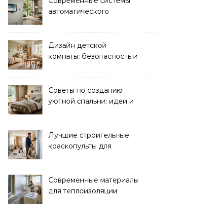
Современные системы
автоматического
управления климатом в
доме
Дизайн детской
комнаты: безопасность и
функциональность для
комфорта ребенка
Советы по созданию
уютной спальни: идеи и
рекомендации
Лучшие строительные
краскопульты для
быстрого и
качественного
окрашивания
Современные материалы
для теплоизоляции
лоджий и балконов