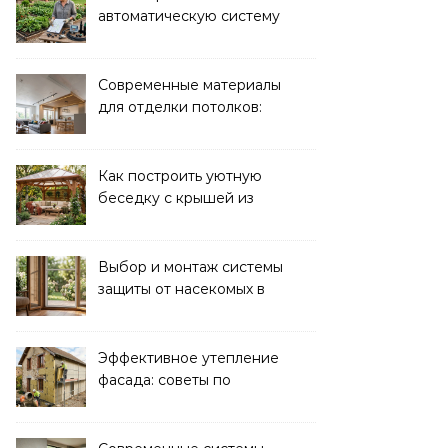
автоматическую систему
полива для дачи: советы
и рекомендации
Современные материалы
для отделки потолков:
выбор и преимущества
Как построить уютную
беседку с крышей из
поликарбоната своими
руками
Выбор и монтаж системы
защиты от насекомых в
доме: советы экспертов
Эффективное утепление
фасада: советы по
ремонту и
теплоизоляции дома