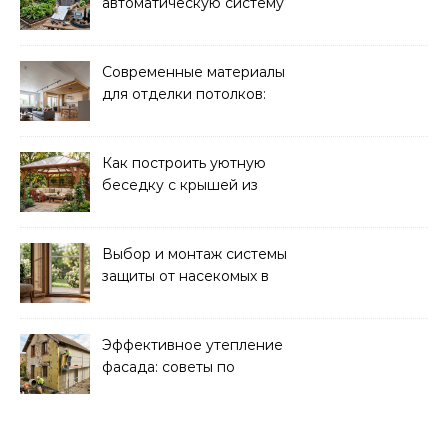
автоматическую систему
полива для дачи: советы
и рекомендации
Современные материалы
для отделки потолков:
выбор и преимущества
Как построить уютную
беседку с крышей из
поликарбоната своими
руками
Выбор и монтаж системы
защиты от насекомых в
доме: советы экспертов
Эффективное утепление
фасада: советы по
ремонту и
теплоизоляции дома