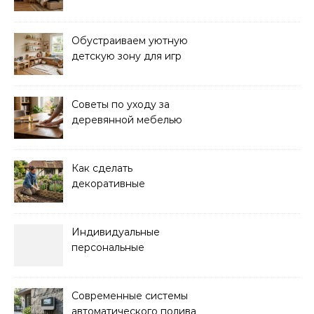
решения для уюта и
порядка
Обустраиваем уютную
детскую зону для игр
дома: советы и идеи
Советы по уходу за
деревянной мебелью
для долговечности и
красоты
Как сделать
декоративные
ограждения для клумб
своими руками:
пошаговая инструкция
Индивидуальные
персональные
тренировки с опытным
инструктором
Современные системы
автоматического полива