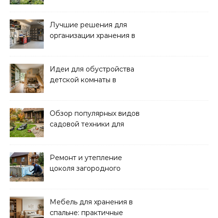
для полива: советы и
рекомендации
Лучшие решения для
организации хранения в
гараже: идеи и советы
Идеи для обустройства
детской комнаты в
частном доме: советы и
вдохновение
Обзор популярных видов
садовой техники для
уборки и ухода
Ремонт и утепление
цоколя загородного
дома: практические
советы
Мебель для хранения в
спальне: практичные