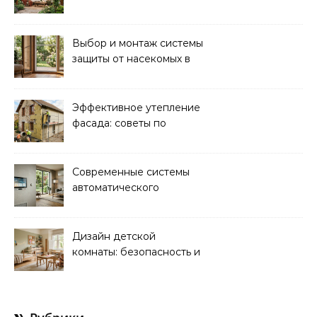
поликарбоната своими
руками
Выбор и монтаж системы
защиты от насекомых в
доме: советы экспертов
Эффективное утепление
фасада: советы по
ремонту и
теплоизоляции дома
Современные системы
автоматического
управления климатом в
доме
Дизайн детской
комнаты: безопасность и
функциональность для
комфорта ребенка