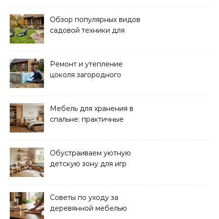
вдохновение
Обзор популярных видов
садовой техники для
уборки и ухода
Ремонт и утепление
цоколя загородного
дома: практические
советы
Мебель для хранения в
спальне: практичные
решения для уюта и
порядка
Обустраиваем уютную
детскую зону для игр
дома: советы и идеи
Советы по уходу за
деревянной мебелью
для долговечности и