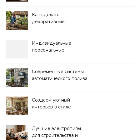
красоты
Как сделать
декоративные
ограждения для клумб
своими руками:
пошаговая инструкция
Индивидуальные
персональные
тренировки с опытным
инструктором
Современные системы
автоматического полива
для сада: выбор и
преимущества
Создаем уютный
интерьер в стиле
прованс: советы и идеи
Лучшие электропилы
для строительства и