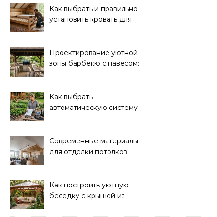
Как выбрать и правильно
установить кровать для
дачи: советы и
рекомендации
Проектирование уютной
зоны барбекю с навесом:
идеи и советы
Как выбрать
автоматическую систему
полива для дачи: советы
и рекомендации
Современные материалы
для отделки потолков:
выбор и преимущества
Как построить уютную
беседку с крышей из
поликарбоната своими
руками