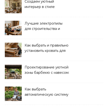
Создаем уютный
интерьер в стиле
прованс: советы и идеи
Лучшие электропилы
для строительства и
ремонта: обзор моделей
Как выбрать и правильно
установить кровать для
дачи: советы и
рекомендации
Проектирование уютной
зоны барбекю с навесом:
идеи и советы
Как выбрать
автоматическую систему
полива для дачи: советы
и рекомендации