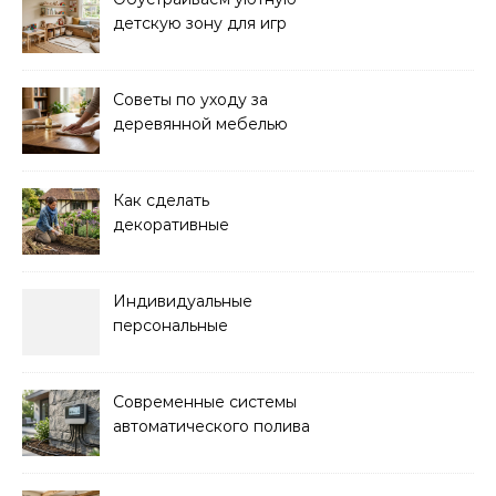
детскую зону для игр
дома: советы и идеи
Советы по уходу за
деревянной мебелью
для долговечности и
красоты
Как сделать
декоративные
ограждения для клумб
своими руками:
пошаговая инструкция
Индивидуальные
персональные
тренировки с опытным
инструктором
Современные системы
автоматического полива
для сада: выбор и
преимущества