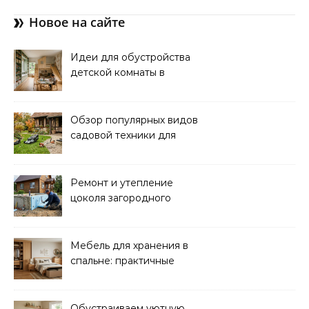
Новое на сайте
Идеи для обустройства
детской комнаты в
частном доме: советы и
вдохновение
Обзор популярных видов
садовой техники для
уборки и ухода
Ремонт и утепление
цоколя загородного
дома: практические
советы
Мебель для хранения в
спальне: практичные
решения для уюта и
порядка
Обустраиваем уютную