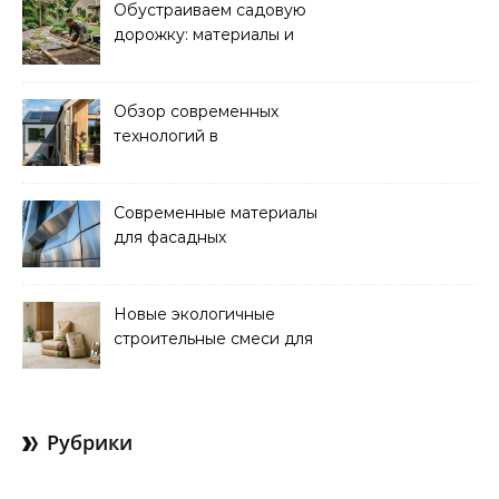
Обустраиваем садовую
дорожку: материалы и
дизайн для уюта и
красоты
Обзор современных
технологий в
строительстве
энергоэффективных
домов
Современные материалы
для фасадных
декоративных
элементов: обзор
новинок
Новые экологичные
строительные смеси для
ремонта и отделки
Рубрики