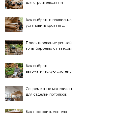
для строительства и
ремонта: обзор моделей
Как выбрать и правильно
установить кровать для
дачи: советы и
рекомендации
Проектирование уютной
зоны барбекю с навесом:
идеи и советы
Как выбрать
автоматическую систему
полива для дачи: советы
и рекомендации
Современные материалы
для отделки потолков:
выбор и преимущества
Как построить уютную