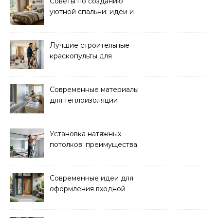
Советы по созданию
уютной спальни: идеи и
рекомендации
Лучшие строительные
краскопульты для
быстрого и
качественного
окрашивания
Современные материалы
для теплоизоляции
лоджий и балконов
Установка натяжных
потолков: преимущества
и нюансы монтажа
Современные идеи для
оформления входной
зоны дома: стиль и
функциональность