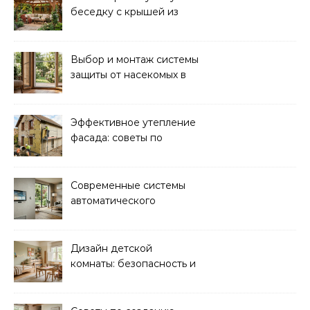
беседку с крышей из
поликарбоната своими
руками
Выбор и монтаж системы
защиты от насекомых в
доме: советы экспертов
Эффективное утепление
фасада: советы по
ремонту и
теплоизоляции дома
Современные системы
автоматического
управления климатом в
доме
Дизайн детской
комнаты: безопасность и
функциональность для
комфорта ребенка