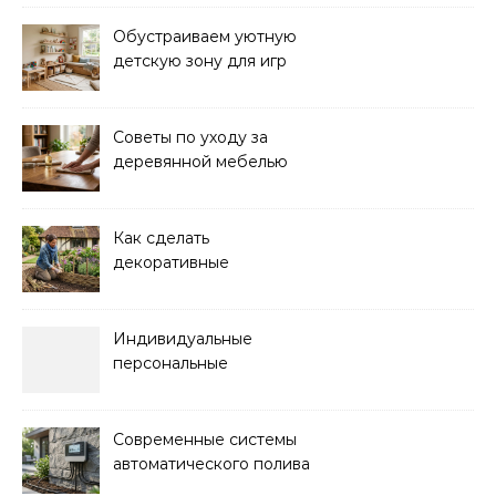
порядка
Обустраиваем уютную
детскую зону для игр
дома: советы и идеи
Советы по уходу за
деревянной мебелью
для долговечности и
красоты
Как сделать
декоративные
ограждения для клумб
своими руками:
пошаговая инструкция
Индивидуальные
персональные
тренировки с опытным
инструктором
Современные системы
автоматического полива
для сада: выбор и