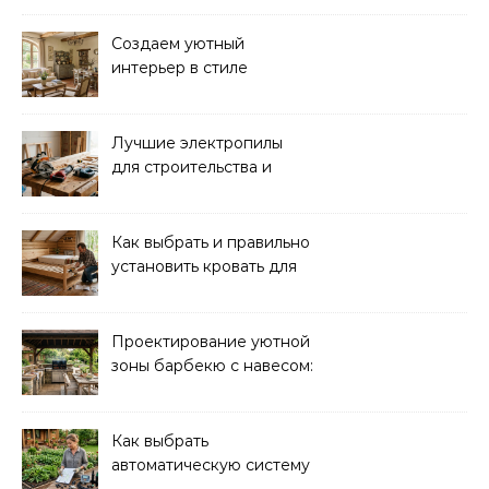
преимущества
Создаем уютный
интерьер в стиле
прованс: советы и идеи
Лучшие электропилы
для строительства и
ремонта: обзор моделей
Как выбрать и правильно
установить кровать для
дачи: советы и
рекомендации
Проектирование уютной
зоны барбекю с навесом:
идеи и советы
Как выбрать
автоматическую систему
полива для дачи: советы