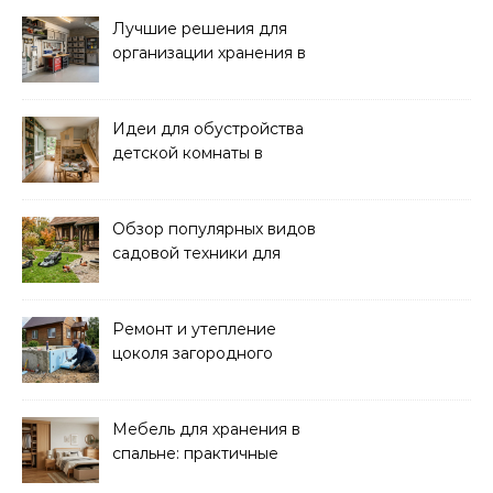
рекомендации
Лучшие решения для
организации хранения в
гараже: идеи и советы
Идеи для обустройства
детской комнаты в
частном доме: советы и
вдохновение
Обзор популярных видов
садовой техники для
уборки и ухода
Ремонт и утепление
цоколя загородного
дома: практические
советы
Мебель для хранения в
спальне: практичные
решения для уюта и