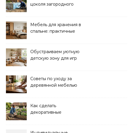
цоколя загородного
дома: практические
советы
Мебель для хранения в
спальне: практичные
решения для уюта и
порядка
Обустраиваем уютную
детскую зону для игр
дома: советы и идеи
Советы по уходу за
деревянной мебелью
для долговечности и
красоты
Как сделать
декоративные
ограждения для клумб
своими руками:
пошаговая инструкция
Индивидуальные