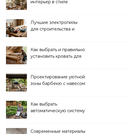
интерьер в стиле
прованс: советы и идеи
Лучшие электропилы
для строительства и
ремонта: обзор моделей
Как выбрать и правильно
установить кровать для
дачи: советы и
рекомендации
Проектирование уютной
зоны барбекю с навесом:
идеи и советы
Как выбрать
автоматическую систему
полива для дачи: советы
и рекомендации
Современные материалы