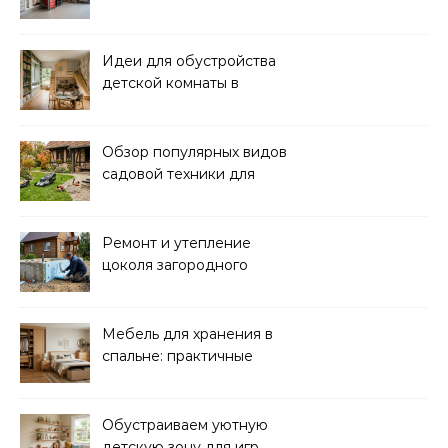
гараже: идеи и советы
Идеи для обустройства
детской комнаты в
частном доме: советы и
вдохновение
Обзор популярных видов
садовой техники для
уборки и ухода
Ремонт и утепление
цоколя загородного
дома: практические
советы
Мебель для хранения в
спальне: практичные
решения для уюта и
порядка
Обустраиваем уютную
детскую зону для игр