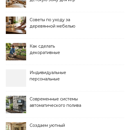
дома: советы и идеи
Советы по уходу за
деревянной мебелью
для долговечности и
красоты
Как сделать
декоративные
ограждения для клумб
своими руками:
пошаговая инструкция
Индивидуальные
персональные
тренировки с опытным
инструктором
Современные системы
автоматического полива
для сада: выбор и
преимущества
Создаем уютный