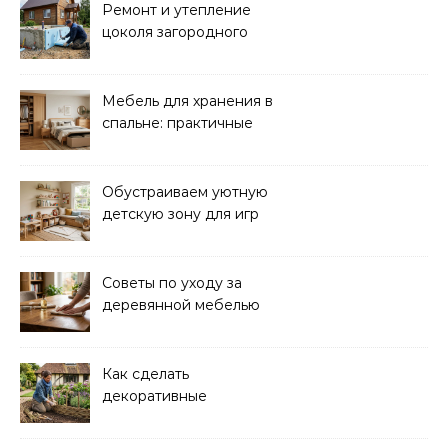
Ремонт и утепление
цоколя загородного
дома: практические
советы
Мебель для хранения в
спальне: практичные
решения для уюта и
порядка
Обустраиваем уютную
детскую зону для игр
дома: советы и идеи
Советы по уходу за
деревянной мебелью
для долговечности и
красоты
Как сделать
декоративные
ограждения для клумб
своими руками: