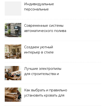
пошаговая инструкция
Индивидуальные
персональные
тренировки с опытным
инструктором
Современные системы
автоматического полива
для сада: выбор и
преимущества
Создаем уютный
интерьер в стиле
прованс: советы и идеи
Лучшие электропилы
для строительства и
ремонта: обзор моделей
Как выбрать и правильно
установить кровать для
дачи: советы и
рекомендации