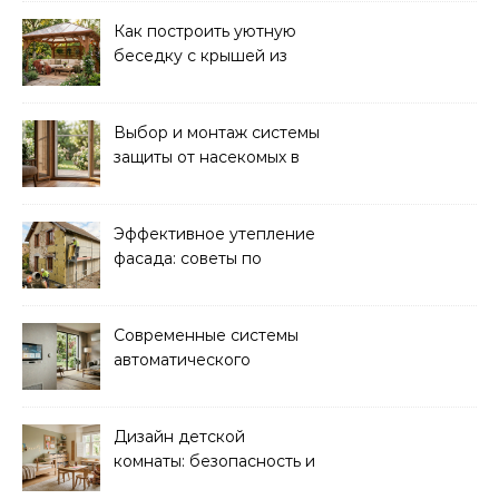
Как построить уютную
беседку с крышей из
поликарбоната своими
руками
Выбор и монтаж системы
защиты от насекомых в
доме: советы экспертов
Эффективное утепление
фасада: советы по
ремонту и
теплоизоляции дома
Современные системы
автоматического
управления климатом в
доме
Дизайн детской
комнаты: безопасность и
функциональность для