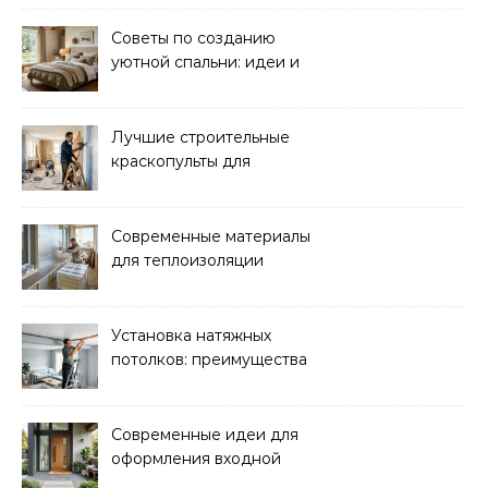
комфорта ребенка
Советы по созданию
уютной спальни: идеи и
рекомендации
Лучшие строительные
краскопульты для
быстрого и
качественного
окрашивания
Современные материалы
для теплоизоляции
лоджий и балконов
Установка натяжных
потолков: преимущества
и нюансы монтажа
Современные идеи для
оформления входной
зоны дома: стиль и