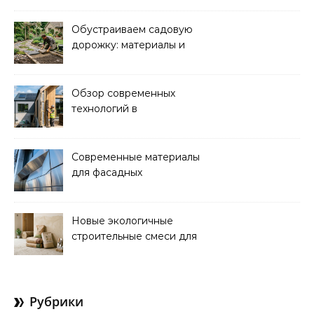
функциональность
Обустраиваем садовую
дорожку: материалы и
дизайн для уюта и
красоты
Обзор современных
технологий в
строительстве
энергоэффективных
домов
Современные материалы
для фасадных
декоративных
элементов: обзор
новинок
Новые экологичные
строительные смеси для
ремонта и отделки
Рубрики