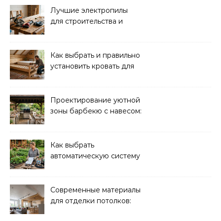
Лучшие электропилы
для строительства и
ремонта: обзор моделей
Как выбрать и правильно
установить кровать для
дачи: советы и
рекомендации
Проектирование уютной
зоны барбекю с навесом:
идеи и советы
Как выбрать
автоматическую систему
полива для дачи: советы
и рекомендации
Современные материалы
для отделки потолков:
выбор и преимущества