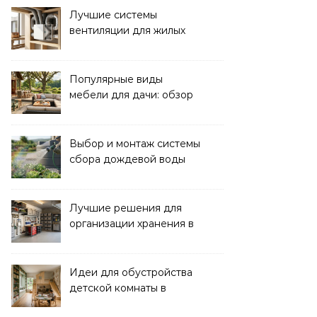
Лучшие системы
вентиляции для жилых
помещений: выбор и
преимущества
Популярные виды
мебели для дачи: обзор
лучших решений
Выбор и монтаж системы
сбора дождевой воды
для полива: советы и
рекомендации
Лучшие решения для
организации хранения в
гараже: идеи и советы
Идеи для обустройства
детской комнаты в
частном доме: советы и