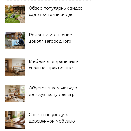
вдохновение
Обзор популярных видов
садовой техники для
уборки и ухода
Ремонт и утепление
цоколя загородного
дома: практические
советы
Мебель для хранения в
спальне: практичные
решения для уюта и
порядка
Обустраиваем уютную
детскую зону для игр
дома: советы и идеи
Советы по уходу за
деревянной мебелью
для долговечности и