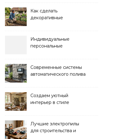
красоты
Как сделать
декоративные
ограждения для клумб
своими руками:
пошаговая инструкция
Индивидуальные
персональные
тренировки с опытным
инструктором
Современные системы
автоматического полива
для сада: выбор и
преимущества
Создаем уютный
интерьер в стиле
прованс: советы и идеи
Лучшие электропилы
для строительства и
ремонта: обзор моделей