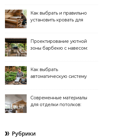
Как выбрать и правильно
установить кровать для
дачи: советы и
рекомендации
Проектирование уютной
зоны барбекю с навесом:
идеи и советы
Как выбрать
автоматическую систему
полива для дачи: советы
и рекомендации
Современные материалы
для отделки потолков:
выбор и преимущества
Рубрики