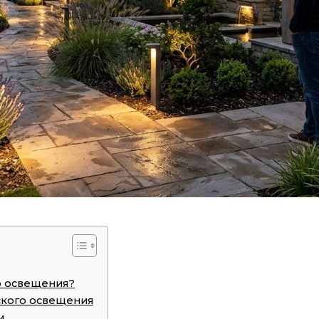
о освещения?
ского освещения
м